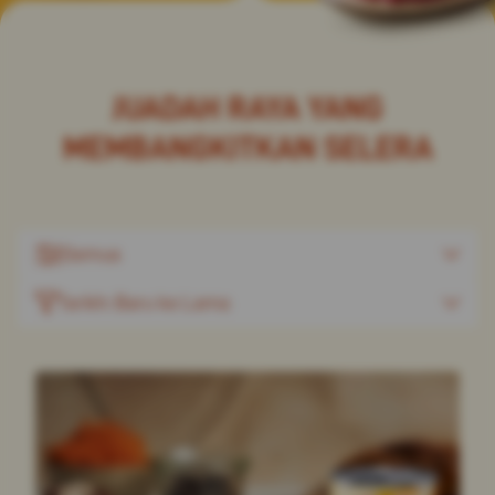
JUADAH RAYA YANG
MEMBANGKITKAN SELERA
Semua
Tarikh: Baru ke Lama