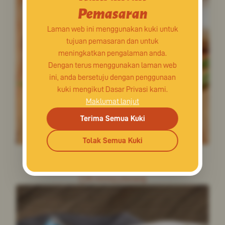
Pemasaran
Laman web ini menggunakan kuki untuk
tujuan pemasaran dan untuk
meningkatkan pengalaman anda.
Dengan terus menggunakan laman web
ini, anda bersetuju dengan penggunaan
kuki mengikut Dasar Privasi kami.
Maklumat lanjut
Terima Semua Kuki
Tolak Semua Kuki
SODA BANDUNG CINCAU
15 minit
Senang