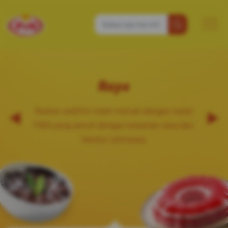
Raya
Raikan aidilfitri lebih meriah dengan resipi
F&N yang penuh dengan kelainan rasa dan
tekstur istimewa.