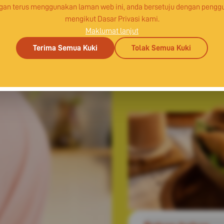
gan terus menggunakan laman web ini, anda bersetuju dengan pengg
mengikut Dasar Privasi kami.
Maklumat lanjut
Terima Semua Kuki
Tolak Semua Kuki
Karipap 