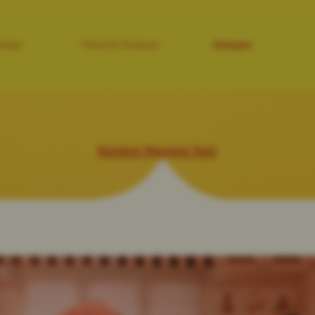
esipi
Petua & Panduan
Kempen
Koleksi Mengisi Hati