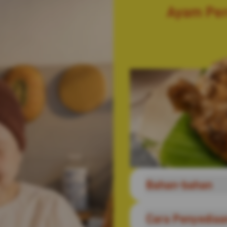
Ayam Perc
Bahan-bahan
Perap Ayam
Cara Penyediaa
1.6kg Ayam - dipoton