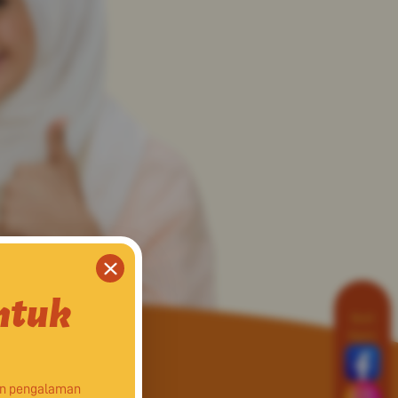
ntuk
Ikuti
Kami
an pengalaman