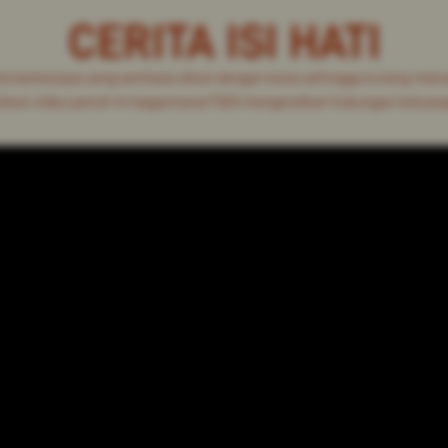
CERITA ISI HATI
a berkerjaya yang sentiasa sibuk dengan kerja sehingga kurang mel
ikan video penuh ini bagaimana F&N mengeratkan hubungan keluarga