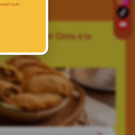
unaan kuki
Tandoori Poket Cinta à la
Nadia